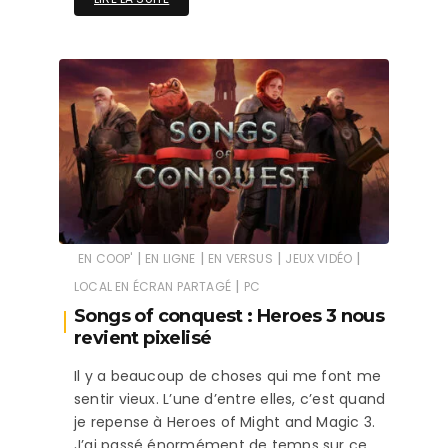
|
|
|
|
EN COOP'
EN LIGNE
EN VERSUS
JEUX VIDÉO
|
LOCAL EN ÉCRAN PARTAGÉ
PC
Songs of conquest : Heroes 3 nous
revient pixelisé
Il y a beaucoup de choses qui me font me
sentir vieux. L’une d’entre elles, c’est quand
je repense à Heroes of Might and Magic 3.
J’ai passé énormément de temps sur ce