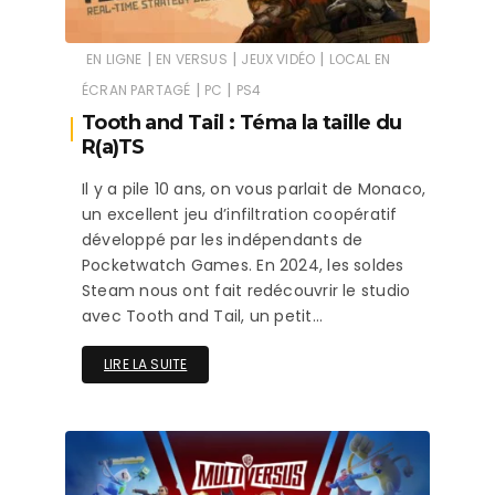
|
|
|
EN LIGNE
EN VERSUS
JEUX VIDÉO
LOCAL EN
|
|
ÉCRAN PARTAGÉ
PC
PS4
Tooth and Tail : Téma la taille du
R(a)TS
Il y a pile 10 ans, on vous parlait de Monaco,
un excellent jeu d’infiltration coopératif
développé par les indépendants de
Pocketwatch Games. En 2024, les soldes
Steam nous ont fait redécouvrir le studio
avec Tooth and Tail, un petit…
LIRE LA SUITE