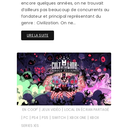
encore quelques années, on ne trouvait
d’ailleurs pas beaucoup de concurrents au
fondateur et principal représentant du
genre : Civilization. On ne…
LIRE LA SUITE
|
|
EN COOP'
JEUX VIDÉO
LOCAL EN ÉCRAN PARTAGÉ
|
|
|
|
|
|
PC
PS4
PS5
SWITCH
XBOX ONE
XBOX
SERIES X|S