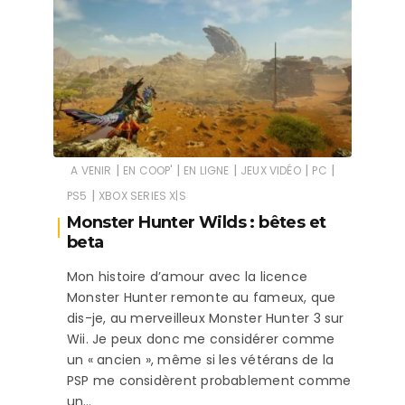
|
|
|
|
|
A VENIR
EN COOP'
EN LIGNE
JEUX VIDÉO
PC
|
PS5
XBOX SERIES X|S
Monster Hunter Wilds : bêtes et
beta
Mon histoire d’amour avec la licence
Monster Hunter remonte au fameux, que
dis-je, au merveilleux Monster Hunter 3 sur
Wii. Je peux donc me considérer comme
un « ancien », même si les vétérans de la
PSP me considèrent probablement comme
un…