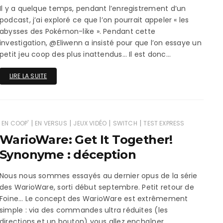
Il y a quelque temps, pendant l’enregistrement d’un
podcast, j’ai exploré ce que l’on pourrait appeler « les
abysses des Pokémon-like ». Pendant cette
investigation, @Eliwenn a insisté pour que l’on essaye un
petit jeu coop des plus inattendus… Il est donc…
LIRE LA SUITE
|
|
|
|
EN COOP'
EN VERSUS
JEUX VIDÉO
SWITCH
TEST EXPRESS
WarioWare: Get It Together!
Synonyme : déception
Nous nous sommes essayés au dernier opus de la série
des WarioWare, sorti début septembre. Petit retour de
Foine… Le concept des WarioWare est extrêmement
simple : via des commandes ultra réduites (les
directions et un bouton) vous allez enchaîner…