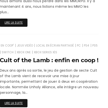
nous aimons aussi nous perdre dans les MMORPG. Il y a
maintenant 4 ans, nous listions même les MMO les
plus…
LIRE LA SUITE
|
|
|
|
|
EN COOP'
JEUX VIDÉO
LOCAL EN ÉCRAN PARTAGÉ
PC
PS4
PS5
|
|
|
SWITCH
XBOX ONE
XBOX SERIES X|S
Cult of the Lamb : enfin en coop !
Deux ans après sa sortie, le jeu de gestion de secte Cult
of the Lamb vient de recevoir une mise à jour
importante, permettant de jouer à deux en coopération
locale. Nommée Unholy Alliance, elle intègre un nouveau
personnage, la…
LIRE LA SUITE