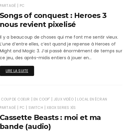
|
PARTAGÉ
PC
Songs of conquest : Heroes 3
nous revient pixelisé
Il y a beaucoup de choses qui me font me sentir vieux.
L’une d’entre elles, c’est quand je repense à Heroes of
Might and Magic 3. J’ai passé énormément de temps sur
ce jeu, des après-midis entiers à jouer en…
LIRE LA SUITE
|
|
|
COUP DE COEUR
EN COOP'
JEUX VIDÉO
LOCAL EN ÉCRAN
|
|
|
PARTAGÉ
PC
SWITCH
XBOX SERIES X|S
Cassette Beasts : moi et ma
bande (audio)