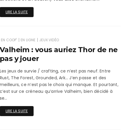
LIRE LA SUITE
|
|
EN COOP'
EN LIGNE
JEUX VIDÉO
Valheim : vous auriez Thor de ne
pas y jouer
Les jeux de survie / crafting, ce n’est pas neuf. Entre
Rust, The Forest, Grounded, Ark… J’en passe et des
meilleurs, ce n’est pas le choix qui manque. Et pourtant,
c’est sur ce créneau qu’arrive Valheim, bien décidé à
se…
LIRE LA SUITE