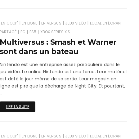
|
|
|
|
EN COOP'
EN LIGNE
EN VERSUS
JEUX VIDÉO
LOCAL EN ÉCRAN
|
|
|
PARTAGÉ
PC
PS5
XBOX SERIES X|S
Multiversus : Smash et Warner
sont dans un bateau
Nintendo est une entreprise assez particulière dans le
jeu vidéo. Le online Nintendo est une farce. Leur matériel
est daté le jour même de sa sortie. Leur magasin en
ligne est pire que la décharge de Night City. Et pourtant,
…
LIRE LA SUITE
|
|
|
|
EN COOP'
EN LIGNE
EN VERSUS
JEUX VIDÉO
LOCAL EN ÉCRAN