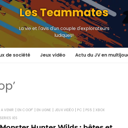
Les Teammates
La vie et l'avis d'un couple d'explorateurs
ludiques!
ux de société
Jeux vidéo
Actu du JV en multijou
oueur et plus
En coop’
op’
oueurs
En versus
oueurs et plus
Local en écran partagé
 coop’
En ligne
|
|
|
|
|
|
A VENIR
EN COOP'
EN LIGNE
JEUX VIDÉO
PC
PS5
XBOX
SERIES X|S
 versus
MMORPG
Monster Hunter Wilds : bêtes et