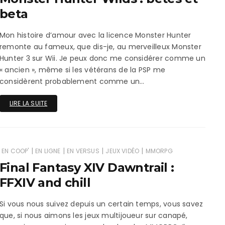
ux Access+
Par plateforme
PC
beta
PS4
Mon histoire d’amour avec la licence Monster Hunter
remonte au fameux, que dis-je, au merveilleux Monster
PS5
Hunter 3 sur Wii. Je peux donc me considérer comme un
« ancien », même si les vétérans de la PSP me
Switch
considèrent probablement comme un…
XBox O
LIRE LA SUITE
XBox Se
|
|
|
|
EN COOP'
EN LIGNE
EN VERSUS
JEUX VIDÉO
MMORPG
Final Fantasy XIV Dawntrail :
FFXIV and chill
Si vous nous suivez depuis un certain temps, vous savez
que, si nous aimons les jeux multijoueur sur canapé,