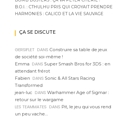
BOMB BUSTERS : ÇA VA PÉTER CHÉRIE !
B.O.I. : CTHULHU PRIS QUI CROYAIT PRENDRE
HARMONIES : CALICO ET LA VIE SAUVAGE
ÇA SE DISCUTE
GERSIFLET
DANS
Construire sa table de jeux
de société soi-même !
DANS
Emma
Super Smash Bros for 3DS : en
attendant frérot
DANS
Fabien
Sonic & All Stars Racing
Transformed
DANS
jean-luc
Warhammer Age of Sigmar :
retour sur le wargame
LES TEAMMATES
DANS
Pit, le jeu qui vous rend
un peu vache…