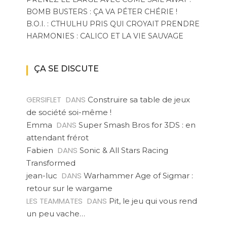
BOMB BUSTERS : ÇA VA PÉTER CHÉRIE !
B.O.I. : CTHULHU PRIS QUI CROYAIT PRENDRE
HARMONIES : CALICO ET LA VIE SAUVAGE
ÇA SE DISCUTE
GERSIFLET
DANS
Construire sa table de jeux
de société soi-même !
DANS
Emma
Super Smash Bros for 3DS : en
attendant frérot
DANS
Fabien
Sonic & All Stars Racing
Transformed
DANS
jean-luc
Warhammer Age of Sigmar :
retour sur le wargame
LES TEAMMATES
DANS
Pit, le jeu qui vous rend
un peu vache…