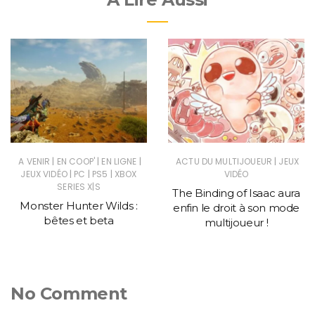
|
|
|
|
A VENIR
EN COOP'
EN LIGNE
ACTU DU MULTIJOUEUR
JEUX
|
|
|
JEUX VIDÉO
PC
PS5
XBOX
VIDÉO
SERIES X|S
The Binding of Isaac aura
Monster Hunter Wilds :
enfin le droit à son mode
bêtes et beta
multijoueur !
No Comment