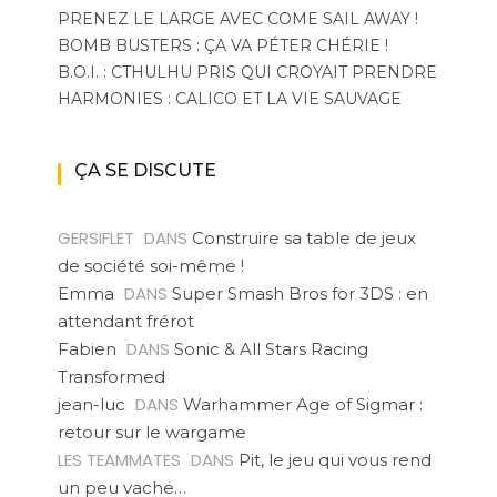
PRENEZ LE LARGE AVEC COME SAIL AWAY !
BOMB BUSTERS : ÇA VA PÉTER CHÉRIE !
B.O.I. : CTHULHU PRIS QUI CROYAIT PRENDRE
HARMONIES : CALICO ET LA VIE SAUVAGE
ÇA SE DISCUTE
GERSIFLET
DANS
Construire sa table de jeux
de société soi-même !
DANS
Emma
Super Smash Bros for 3DS : en
attendant frérot
DANS
Fabien
Sonic & All Stars Racing
Transformed
DANS
jean-luc
Warhammer Age of Sigmar :
retour sur le wargame
LES TEAMMATES
DANS
Pit, le jeu qui vous rend
un peu vache…