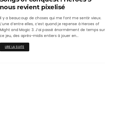
ux Access+
Par plateforme
PC
nous revient pixelisé
PS4
Il y a beaucoup de choses qui me font me sentir vieux.
L’une d’entre elles, c’est quand je repense à Heroes of
PS5
Might and Magic 3. J’ai passé énormément de temps sur
ce jeu, des après-midis entiers à jouer en…
Switch
LIRE LA SUITE
XBox O
XBox Se