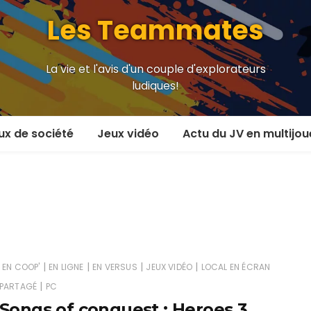
Les Teammates
La vie et l'avis d'un couple d'explorateurs
ludiques!
ux de société
Jeux vidéo
Actu du JV en multijou
oueur et plus
En coop’
4
oueurs
En versus
oueurs et plus
Local en écran partagé
 coop’
En ligne
|
|
|
|
EN COOP'
EN LIGNE
EN VERSUS
JEUX VIDÉO
LOCAL EN ÉCRAN
|
PARTAGÉ
PC
 versus
MMORPG
Songs of conquest : Heroes 3