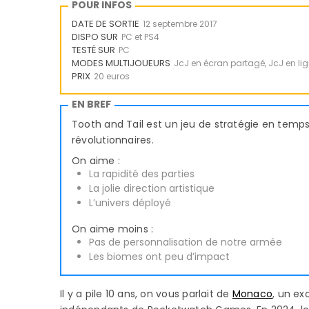
POUR INFOS
DATE DE SORTIE
12 septembre 2017
DISPO SUR
PC et PS4
TESTÉ SUR
PC
MODES MULTIJOUEURS
JcJ en écran partagé, JcJ en li
PRIX
20 euros
EN BREF
Tooth and Tail est un jeu de stratégie en tem
révolutionnaires.
On aime :
La rapidité des parties
La jolie direction artistique
L’univers déployé
On aime moins :
Pas de personnalisation de notre armée
Les biomes ont peu d’impact
Il y a pile 10 ans, on vous parlait de
Monaco
, un ex