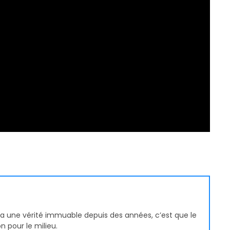
 y a une vérité immuable depuis des années, c’est que le
n pour le milieu.