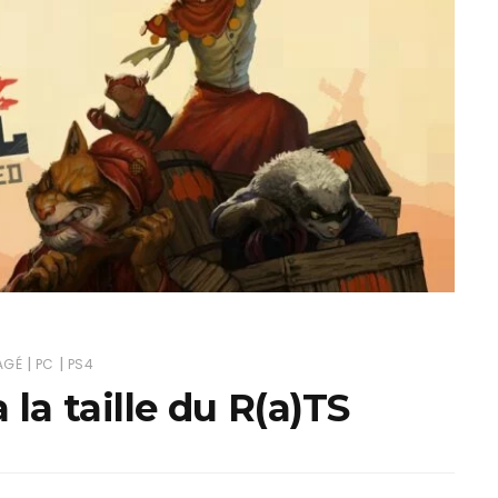
ux Access+
Par plateforme
PC
PS4
PS5
Switch
XBox O
XBox Se
|
|
AGÉ
PC
PS4
 la taille du R(a)TS