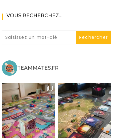
VOUS RECHERCHEZ…
ne
TEAMMATES.FR
ries X|S