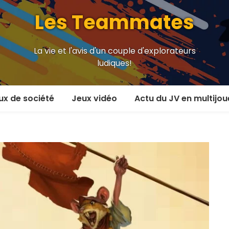
Les Teammates
La vie et l'avis d'un couple d'explorateurs
ludiques!
ux de société
Jeux vidéo
Actu du JV en multijou
oueur et plus
En coop’
oueurs
En versus
oueurs et plus
Local en écran partagé
 coop’
En ligne
 versus
MMORPG