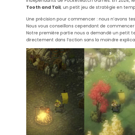
indépendants de Pocketwatch Games. En 2024, les
Tooth and Tail
, un petit jeu de stratégie en te
Une précision pour commencer : nous n’avons te
Nous vous conseillons cependant de commencer p
Notre première partie nous a demandé un petit te
directement dans l’action sans la moindre explica