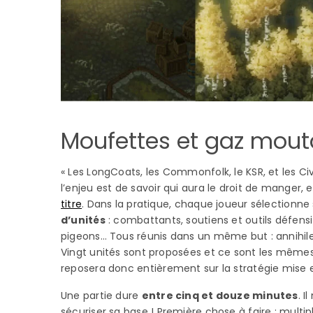
Moufettes et gaz mout
« Les LongCoats, les Commonfolk, le KSR, et les Civ
l’enjeu est de savoir qui aura le droit de manger, e
titre
. Dans la pratique, chaque joueur sélectionn
d’unités
: combattants, soutiens et outils défensif
pigeons… Tous réunis dans un même but : annihile
Vingt unités sont proposées et ce sont les mêmes 
reposera donc entièrement sur la stratégie mise 
Une partie dure
entre cinq et douze minutes
. 
sécuriser sa base ! Première chose à faire : multipl