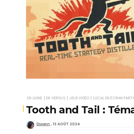
Je
|
|
|
EN LIGNE
EN VERSUS
JEUX VIDÉO
LOCAL EN ÉCRAN PART
Tooth and Tail : Téma
13 AOÛT 2024
Eliwenn