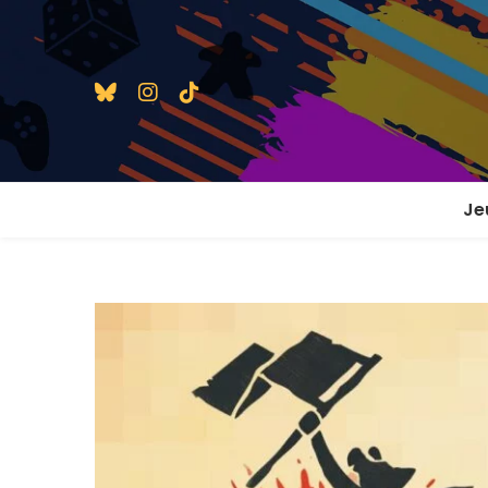
Je
1 j
2 j
2 j
En
En