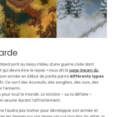
arde
ilized sont au beau milieu d’une guerre civile dont
t qui devra être le repas » nous dit la
page Steam du
e son armée en début de partie parmi
différents types
s. Ce sont des écureuils, des sangliers, des ours, des
r l’ennemi.
pour tout le monde. La victoire – ou la défaite –
en œuvre durant l’affrontement.
Il ne faudra pas traîner pour développer son armée et
ier les fermes sur vos terres via vos moulins. En effet, la