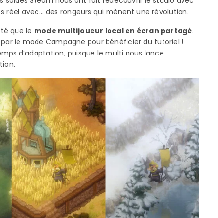
 soldes Steam nous ont fait redécouvrir le studio avec
mps réel avec… des rongeurs qui mènent une révolution.
sté que le
mode multijoueur local en écran partagé
.
ar le mode Campagne pour bénéficier du tutoriel !
mps d’adaptation, puisque le multi nous lance
tion.