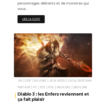
personnages délirants et de monstres qui
vous…
LIRE LA SUITE
|
|
|
EN COOP'
EN LIGNE
JEUX VIDÉO
LOCAL EN ÉCRAN
|
|
|
|
|
PARTAGÉ
PC
PS3
PS4
XBOX 360
XBOX ONE
Diablo 3 : les Enfers reviennent et
ça fait plaisir