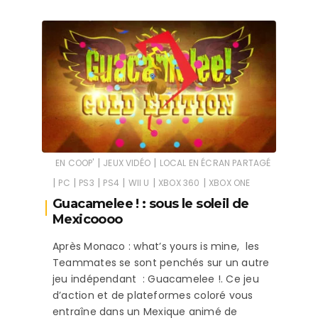
|
|
EN COOP'
JEUX VIDÉO
LOCAL EN ÉCRAN PARTAGÉ
|
|
|
|
|
|
PC
PS3
PS4
WII U
XBOX 360
XBOX ONE
Guacamelee ! : sous le soleil de
Mexicoooo
Après Monaco : what’s yours is mine, les
Teammates se sont penchés sur un autre
jeu indépendant : Guacamelee !. Ce jeu
d’action et de plateformes coloré vous
entraîne dans un Mexique animé de