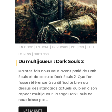
|
|
|
|
|
EN COOP'
EN LIGNE
EN VERSUS
PC
PS3
TEST
|
EXPRESS
XBOX 360
Du multijoueur : Dark Souls 2
Maintes fois nous vous avons parlé de Dark
Souls et de sa suite Dark Souls 2. Que l’on
fasse référence à sa difficulté bien au
dessus des standards actuels ou bien à son
aspect multijoueur, la saga Dark Souls ne
nous laisse pas…
LIRE LA SUITE