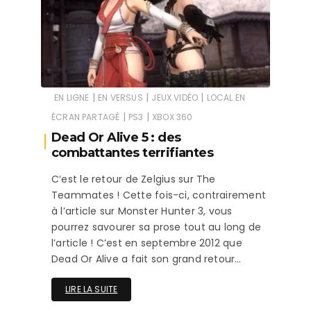
|
|
|
EN LIGNE
EN VERSUS
JEUX VIDÉO
LOCAL EN
|
|
ÉCRAN PARTAGÉ
PS3
XBOX 360
Dead Or Alive 5 : des
combattantes terrifiantes
C’est le retour de Zelgius sur The
Teammates ! Cette fois-ci, contrairement
à l’article sur Monster Hunter 3, vous
pourrez savourer sa prose tout au long de
l’article ! C’est en septembre 2012 que
Dead Or Alive a fait son grand retour…
LIRE LA SUITE