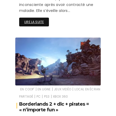
inconsciente après avoir contracté une
maladie. Elle s’éveille alors…
LIRE LA SUITE
|
|
|
EN COOP'
EN LIGNE
JEUX VIDÉO
LOCAL EN ÉCRAN
|
|
|
PARTAGÉ
PC
PS3
XBOX 360
Borderlands 2 + dlc + pirates =
« n’importe fun »