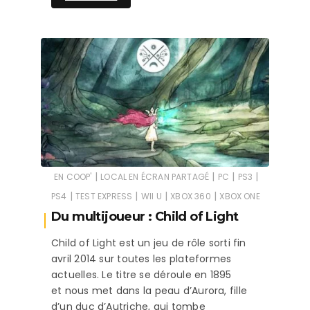
|
|
|
|
EN COOP'
LOCAL EN ÉCRAN PARTAGÉ
PC
PS3
|
|
|
|
PS4
TEST EXPRESS
WII U
XBOX 360
XBOX ONE
Du multijoueur : Child of Light
Child of Light est un jeu de rôle sorti fin
avril 2014 sur toutes les plateformes
actuelles. Le titre se déroule en 1895
et nous met dans la peau d’Aurora, fille
d’un duc d’Autriche, qui tombe