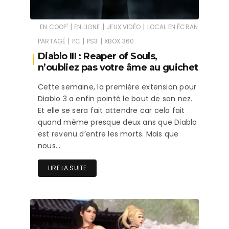
|
|
|
EN COOP'
EN LIGNE
JEUX VIDÉO
LOCAL EN ÉCRAN
|
|
|
PARTAGÉ
PC
PS3
XBOX 360
Diablo III : Reaper of Souls,
n’oubliez pas votre âme au guichet
Cette semaine, la première extension pour
Diablo 3 a enfin pointé le bout de son nez.
Et elle se sera fait attendre car cela fait
quand même presque deux ans que Diablo
est revenu d’entre les morts. Mais que
nous…
LIRE LA SUITE