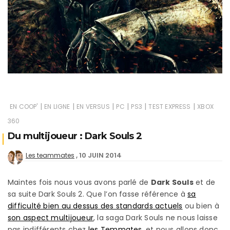
|
|
|
|
|
|
EN COOP'
EN LIGNE
EN VERSUS
PC
PS3
TEST EXPRESS
XBOX
360
Du multijoueur : Dark Souls 2
10 JUIN 2014
Les teammates
Maintes fois nous vous avons parlé de
Dark Souls
et de
sa suite Dark Souls 2. Que l’on fasse référence à
sa
difficulté bien au dessus des standards actuels
ou bien à
son aspect multijoueur
, la saga Dark Souls ne nous laisse
pas indifférents chez
les Temmates
, et nous allons donc