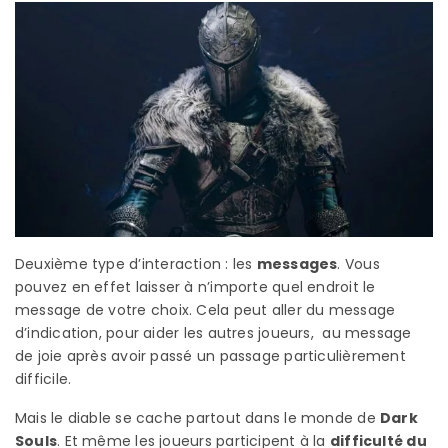
Deuxième type d’interaction : les
messages
. Vous
pouvez en effet laisser à n’importe quel endroit le
message de votre choix. Cela peut aller du message
d’indication, pour aider les autres joueurs, au message
de joie après avoir passé un passage particulièrement
difficile.
Mais le diable se cache partout dans le monde de
Dark
Souls
. Et même les joueurs participent à la
difficulté du