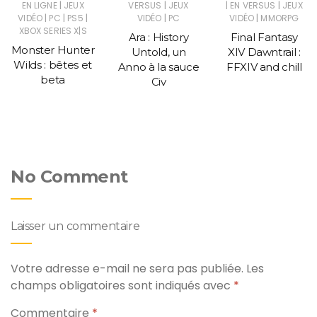
|
|
|
|
EN LIGNE
JEUX
VERSUS
JEUX
EN VERSUS
JEUX
|
|
|
|
|
VIDÉO
PC
PS5
VIDÉO
PC
VIDÉO
MMORPG
XBOX SERIES X|S
Ara : History
Final Fantasy
Monster Hunter
Untold, un
XIV Dawntrail :
Wilds : bêtes et
Anno à la sauce
FFXIV and chill
beta
Civ
No Comment
Laisser un commentaire
Votre adresse e-mail ne sera pas publiée.
Les
champs obligatoires sont indiqués avec
*
Commentaire
*