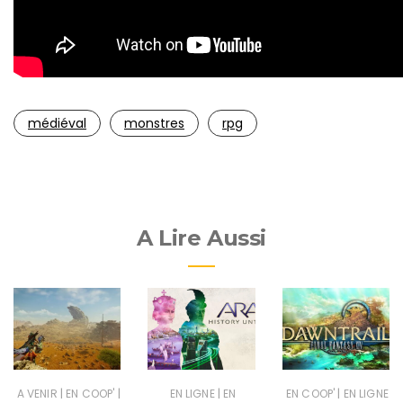
médiéval
monstres
rpg
A Lire Aussi
|
|
|
|
A VENIR
EN COOP'
EN LIGNE
EN
EN COOP'
EN LIGNE