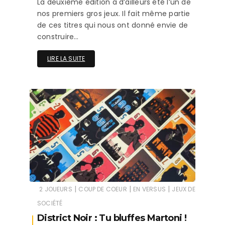
La deuxième édition a d’ailleurs été l’un de
nos premiers gros jeux. Il fait même partie
de ces titres qui nous ont donné envie de
construire…
LIRE LA SUITE
|
|
|
2 JOUEURS
COUP DE COEUR
EN VERSUS
JEUX DE
SOCIÉTÉ
District Noir : Tu bluffes Martoni !