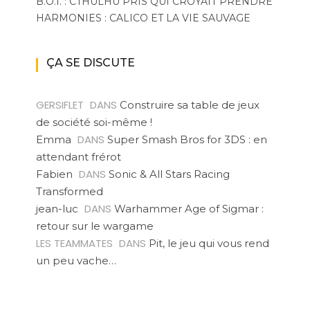
B.O.I. : CTHULHU PRIS QUI CROYAIT PRENDRE
HARMONIES : CALICO ET LA VIE SAUVAGE
ÇA SE DISCUTE
GERSIFLET
DANS
Construire sa table de jeux
de société soi-même !
DANS
Emma
Super Smash Bros for 3DS : en
attendant frérot
DANS
Fabien
Sonic & All Stars Racing
Transformed
DANS
jean-luc
Warhammer Age of Sigmar :
retour sur le wargame
LES TEAMMATES
DANS
Pit, le jeu qui vous rend
un peu vache…