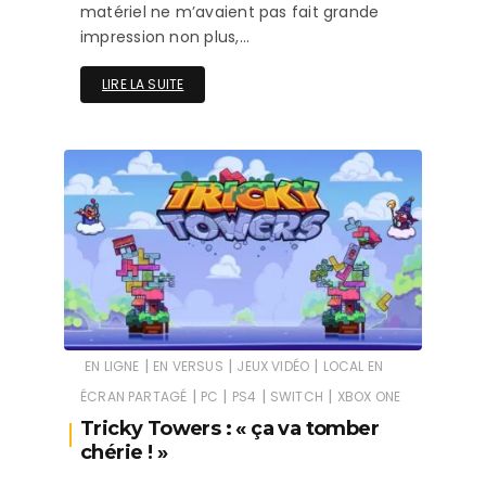
matériel ne m’avaient pas fait grande
impression non plus,…
LIRE LA SUITE
|
|
|
EN LIGNE
EN VERSUS
JEUX VIDÉO
LOCAL EN
|
|
|
|
ÉCRAN PARTAGÉ
PC
PS4
SWITCH
XBOX ONE
Tricky Towers : « ça va tomber
chérie ! »