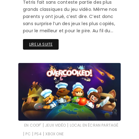
Tetris fait sans conteste partie des plus
grands classiques du jeu vidéo. Même nos
parents y ont joué, c’est dire. C’est donc
sans surprise l’un des jeux les plus copiés,
pour le meilleur et pour le pire. Au fil du…
LIRE LA SUITE
|
|
EN COOP'
JEUX VIDÉO
LOCAL EN ÉCRAN PARTAGÉ
|
|
|
PC
PS4
XBOX ONE