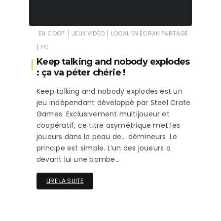
|
|
EN COOP'
JEUX VIDÉO
LOCAL EN ÉCRAN PARTAGÉ
|
PC
Keep talking and nobody explodes
: ça va péter chérie !
Keep talking and nobody explodes est un
jeu indépendant développé par Steel Crate
Games. Exclusivement multijoueur et
coopératif, ce titre asymétrique met les
joueurs dans la peau de… démineurs. Le
principe est simple. L’un des joueurs a
devant lui une bombe…
LIRE LA SUITE