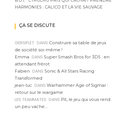
B.O.I. : CTHULHU PRIS QUI CROYAIT PRENDRE
HARMONIES : CALICO ET LA VIE SAUVAGE
ÇA SE DISCUTE
GERSIFLET
DANS
Construire sa table de jeux
de société soi-même !
DANS
Emma
Super Smash Bros for 3DS : en
attendant frérot
DANS
Fabien
Sonic & All Stars Racing
Transformed
DANS
jean-luc
Warhammer Age of Sigmar :
retour sur le wargame
LES TEAMMATES
DANS
Pit, le jeu qui vous rend
un peu vache…