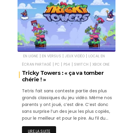
|
|
|
EN LIGNE
EN VERSUS
JEUX VIDÉO
LOCAL EN
|
|
|
|
ÉCRAN PARTAGÉ
PC
PS4
SWITCH
XBOX ONE
Tricky Towers : « ça va tomber
chérie ! »
Tetris fait sans conteste partie des plus
grands classiques du jeu vidéo. Même nos
parents y ont joué, c’est dire. C’est donc
sans surprise l’un des jeux les plus copiés,
pour le meilleur et pour le pire. Au fil du…
LIRE LA SUITE