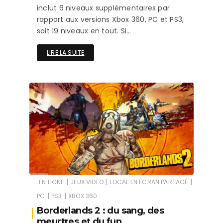
inclut 6 niveaux supplémentaires par
rapport aux versions Xbox 360, PC et PS3,
soit 19 niveaux en tout. Si…
LIRE LA SUITE
|
|
|
EN LIGNE
JEUX VIDÉO
LOCAL EN ÉCRAN PARTAGÉ
|
|
PC
PS3
XBOX 360
Borderlands 2 : du sang, des
meurtres et du fun