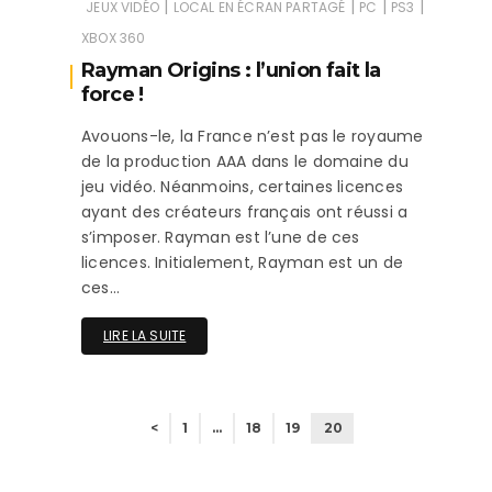
|
|
|
|
JEUX VIDÉO
LOCAL EN ÉCRAN PARTAGÉ
PC
PS3
XBOX 360
Rayman Origins : l’union fait la
force !
Avouons-le, la France n’est pas le royaume
de la production AAA dans le domaine du
jeu vidéo. Néanmoins, certaines licences
ayant des créateurs français ont réussi a
s’imposer. Rayman est l’une de ces
licences. Initialement, Rayman est un de
ces…
LIRE LA SUITE
<
1
…
18
19
20