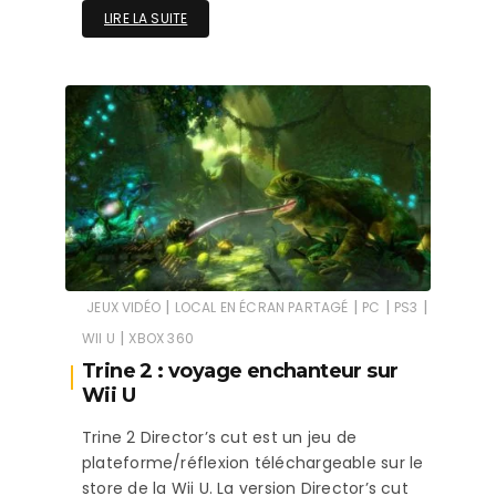
LIRE LA SUITE
|
|
|
|
JEUX VIDÉO
LOCAL EN ÉCRAN PARTAGÉ
PC
PS3
|
WII U
XBOX 360
Trine 2 : voyage enchanteur sur
Wii U
Trine 2 Director’s cut est un jeu de
plateforme/réflexion téléchargeable sur le
store de la Wii U. La version Director’s cut