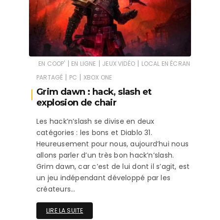
|
|
|
EN COOP'
EN LIGNE
JEUX VIDÉO
LOCAL EN ÉCRAN
|
|
PARTAGÉ
PC
XBOX ONE
Grim dawn : hack, slash et
explosion de chair
Les hack’n’slash se divise en deux
catégories : les bons et Diablo 31.
Heureusement pour nous, aujourd’hui nous
allons parler d’un très bon hack’n’slash.
Grim dawn, car c’est de lui dont il s’agit, est
un jeu indépendant développé par les
créateurs…
LIRE LA SUITE