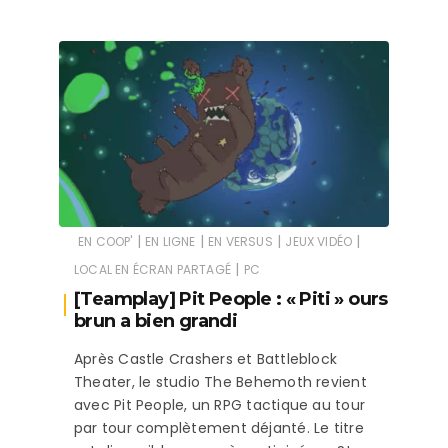
|
|
|
|
EN COOP'
EN LIGNE
EN VERSUS
JEUX VIDÉO
|
LOCAL EN ÉCRAN PARTAGÉ
PC
[Teamplay] Pit People : « Piti » ours
brun a bien grandi
Après Castle Crashers et Battleblock
Theater, le studio The Behemoth revient
avec Pit People, un RPG tactique au tour
par tour complètement déjanté. Le titre