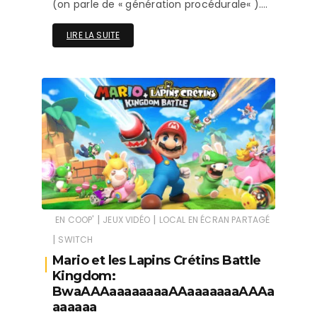
(on parle de « génération procédurale« )….
LIRE LA SUITE
|
|
EN COOP'
JEUX VIDÉO
LOCAL EN ÉCRAN PARTAGÉ
|
SWITCH
Mario et les Lapins Crétins Battle
Kingdom:
BwaAAAaaaaaaaaAAaaaaaaaAAAa
aaaaaa