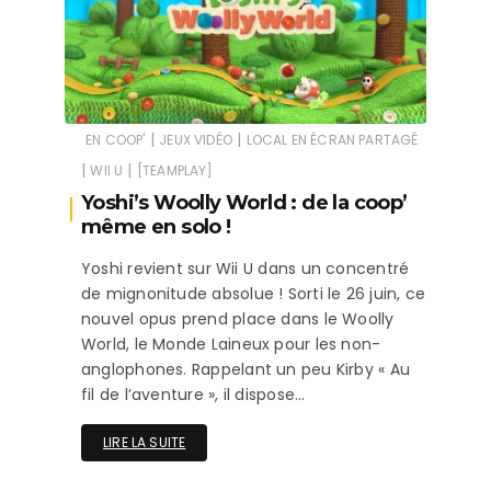
|
|
EN COOP'
JEUX VIDÉO
LOCAL EN ÉCRAN PARTAGÉ
|
|
WII U
[TEAMPLAY]
Yoshi’s Woolly World : de la coop’
même en solo !
Yoshi revient sur Wii U dans un concentré
de mignonitude absolue ! Sorti le 26 juin, ce
nouvel opus prend place dans le Woolly
World, le Monde Laineux pour les non-
anglophones. Rappelant un peu Kirby « Au
fil de l’aventure », il dispose…
LIRE LA SUITE