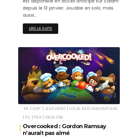
est disponible en accès anticipé sur Steam
depuis le 13 janvier. Jouable en solo, mais
aussi…
LIRE LA SUITE
|
|
EN COOP'
JEUX VIDÉO
LOCAL EN ÉCRAN PARTAGÉ
|
|
|
PC
PS4
XBOX ONE
Overcooked : Gordon Ramsay
n’aurait pas aimé