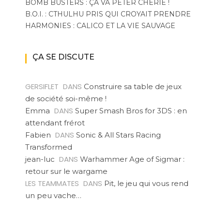
BOMB BUSTERS : ÇA VA PÉTER CHÉRIE !
B.O.I. : CTHULHU PRIS QUI CROYAIT PRENDRE
HARMONIES : CALICO ET LA VIE SAUVAGE
ÇA SE DISCUTE
GERSIFLET
DANS
Construire sa table de jeux
de société soi-même !
DANS
Emma
Super Smash Bros for 3DS : en
attendant frérot
DANS
Fabien
Sonic & All Stars Racing
Transformed
DANS
jean-luc
Warhammer Age of Sigmar :
retour sur le wargame
LES TEAMMATES
DANS
Pit, le jeu qui vous rend
un peu vache…