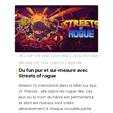
|
|
|
EN COOP'
EN LIGNE
JEUX VIDÉO
LOCAL EN ÉCRAN
|
|
|
|
PARTAGÉ
PC
PS4
SWITCH
XBOX ONE
Du fun pur et sur-mesure avec
Streets of rogue
Eliwenn l’a mentionné dans le billet sur Sea
of Thieves : elle adore les rogue-like, ces
jeux où la mort du héros est permanente
et dont les niveaux sont créés
aléatoirement à chaque nouvelle partie