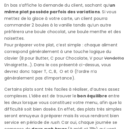
En bas s’affiche la demande du client, sachant qu’
un
même plat possède parfois des variations
. Si vous
mettez de la glace à votre carte, un client pourra
commander 2 boules à la vanille tandis qu’un autre
préférera une boule chocolat, une boule menthe et des
noisettes.
Pour préparer votre plat, c’est simple : chaque aliment
correspond généralement à une touche logique du
clavier (B pour Butter, C pour Chocolate, V pour
Vendetta
Vinaigrette…). Dans le cas présenté ci-dessus, vous
devrez donc taper T, C, B, O et G (l’ordre n’a
généralement pas d’importance).
Certains plats sont très faciles à réaliser, d’autres assez
complexes. L’idée est de trouver le
bon équilibre
entre
les deux lorsque vous constituez votre menu, afin que la
difficulté soit bien dosée. En effet, des plats très simples
seront ennuyeux à préparer mais ils vous rendront bien
service en période de
rush
. Car oui, chaque journée se
compose de
deux
rush
hours
(à midi et 18h) qui vont