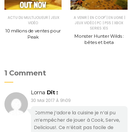
|
|
|
|
ACTU DU MULTIJOUEUR
JEUX
A VENIR
EN COOP'
EN LIGNE
|
|
|
VIDÉO
JEUX VIDÉO
PC
PS5
XBOX
SERIES X|S
10 millions de ventes pour
Monster Hunter Wilds :
Peak
bêtes et beta
1 Comment
Lorna
Dit :
30 Mai 2017 À 9h09
Comme j’adore la cuisine je n’ai pu
m’empêcher de jouer à Cook, Serve,
Delicious!. Ce n’était pas facile de