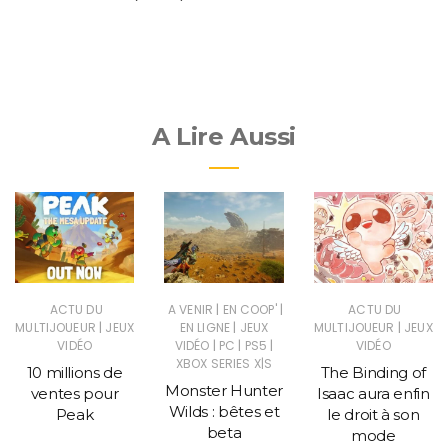
A Lire Aussi
|
|
ACTU DU
A VENIR
EN COOP'
ACTU DU
|
|
|
MULTIJOUEUR
JEUX
EN LIGNE
JEUX
MULTIJOUEUR
JEUX
|
|
|
VIDÉO
VIDÉO
PC
PS5
VIDÉO
XBOX SERIES X|S
10 millions de
The Binding of
Monster Hunter
ventes pour
Isaac aura enfin
Wilds : bêtes et
Peak
le droit à son
beta
mode