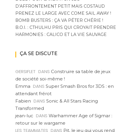
D’AFFRONTEMENT PETIT MAIS COSTAUD
PRENEZ LE LARGE AVEC COME SAIL AWAY !
BOMB BUSTERS : ÇA VA PÉTER CHÉRIE !
B.O.I. : CTHULHU PRIS QUI CROYAIT PRENDRE
HARMONIES : CALICO ET LA VIE SAUVAGE
ÇA SE DISCUTE
GERSIFLET
DANS
Construire sa table de jeux
de société soi-même !
DANS
Emma
Super Smash Bros for 3DS : en
attendant frérot
DANS
Fabien
Sonic & All Stars Racing
Transformed
DANS
jean-luc
Warhammer Age of Sigmar :
retour sur le wargame
LES TEAMMATES
DANS
Pit, le jeu qui vous rend