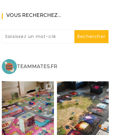
VOUS RECHERCHEZ…
ne
TEAMMATES.FR
ries X|S