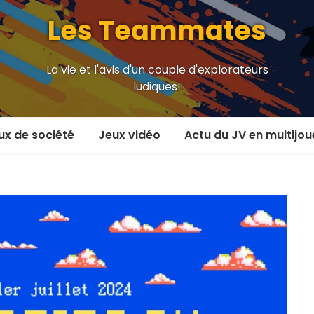
Les Teammates
La vie et l'avis d'un couple d'explorateurs
ludiques!
ux de société
Jeux vidéo
Actu du JV en multijou
oueur et plus
En coop’
oueurs
En versus
oueurs et plus
Local en écran partagé
 coop’
En ligne
 versus
MMORPG