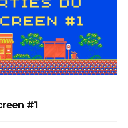
ux Access+
Par plateforme
PC
PS4
PS5
Switch
XBox O
XBox Se
screen #1