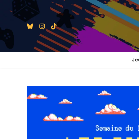
Je
1 j
2 j
2 j
En
En