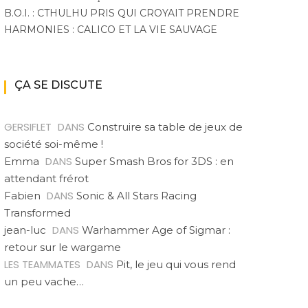
B.O.I. : CTHULHU PRIS QUI CROYAIT PRENDRE
HARMONIES : CALICO ET LA VIE SAUVAGE
ÇA SE DISCUTE
GERSIFLET
DANS
Construire sa table de jeux de
société soi-même !
DANS
Emma
Super Smash Bros for 3DS : en
attendant frérot
DANS
Fabien
Sonic & All Stars Racing
Transformed
DANS
jean-luc
Warhammer Age of Sigmar :
retour sur le wargame
LES TEAMMATES
DANS
Pit, le jeu qui vous rend
un peu vache…