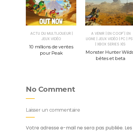
|
|
|
|
SUS
JEUX
ACTU DU MULTIJOUEUR
A VENIR
EN COOP'
EN
|
|
|
C
JEUX VIDÉO
LIGNE
JEUX VIDÉO
PC
PS
|
XBOX SERIES X|S
told, un
10 millions de ventes
Monster Hunter Wilds
ce Civ
pour Peak
bêtes et beta
No Comment
Laisser un commentaire
Votre adresse e-mail ne sera pas publiée.
Les