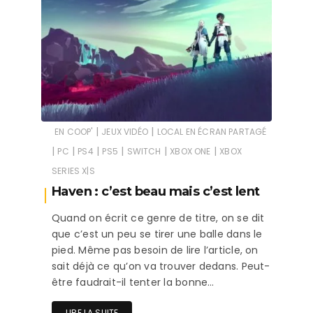
|
|
EN COOP'
JEUX VIDÉO
LOCAL EN ÉCRAN PARTAGÉ
|
|
|
|
|
|
PC
PS4
PS5
SWITCH
XBOX ONE
XBOX
SERIES X|S
Haven : c’est beau mais c’est lent
Quand on écrit ce genre de titre, on se dit
que c’est un peu se tirer une balle dans le
pied. Même pas besoin de lire l’article, on
sait déjà ce qu’on va trouver dedans. Peut-
être faudrait-il tenter la bonne…
LIRE LA SUITE