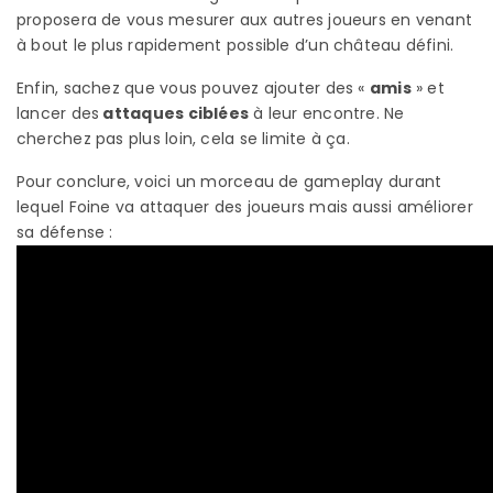
proposera de vous mesurer aux autres joueurs en venant
à bout le plus rapidement possible d’un château défini.
Enfin, sachez que vous pouvez ajouter des «
amis
» et
lancer des
attaques ciblées
à leur encontre. Ne
cherchez pas plus loin, cela se limite à ça.
Pour conclure, voici un morceau de gameplay durant
lequel Foine va attaquer des joueurs mais aussi améliorer
sa défense :