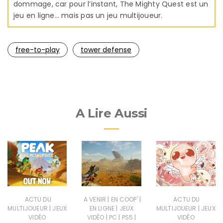
dommage, car pour l’instant, The Mighty Quest est un
jeu en ligne… mais pas un jeu multijoueur.
free-to-play
tower defense
A Lire Aussi
|
|
ACTU DU
A VENIR
EN COOP'
ACTU DU
|
|
|
MULTIJOUEUR
JEUX
EN LIGNE
JEUX
MULTIJOUEUR
JEUX
|
|
|
VIDÉO
VIDÉO
PC
PS5
VIDÉO