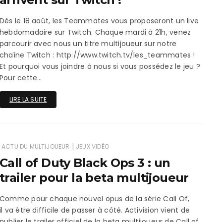
ux Access+
Par plateforme
PC
Dès le 18 août, les Teammates vous proposeront un live
PS4
hebdomadaire sur Twitch. Chaque mardi à 21h, venez
parcourir avec nous un titre multijoueur sur notre
PS5
chaîne Twitch : http://www.twitch.tv/les_teammates !
Et pourquoi vous joindre à nous si vous possédez le jeu ?
Switch
Pour cette…
XBox O
LIRE LA SUITE
XBox Se
|
ACTU DU MULTIJOUEUR
JEUX VIDÉO
Call of Duty Black Ops 3 : un
trailer pour la beta multijoueur
Comme pour chaque nouvel opus de la série Call Of,
il va être difficile de passer à côté. Activision vient de
publier le trailer officiel de la beta multijoueur de Call of