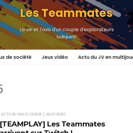
Les Teammates
La vie et l'avis d'un couple d'explorateurs
ludiques!
ux de société
Jeux vidéo
Actu du JV en multijou
oueur et plus
En coop’
5
oueurs
En versus
oueurs et plus
Local en écran partagé
 coop’
En ligne
|
ACTU DU MULTIJOUEUR
JEUX VIDÉO
[TEAMPLAY] Les Teammates
 versus
MMORPG
arrivent sur Twitch !