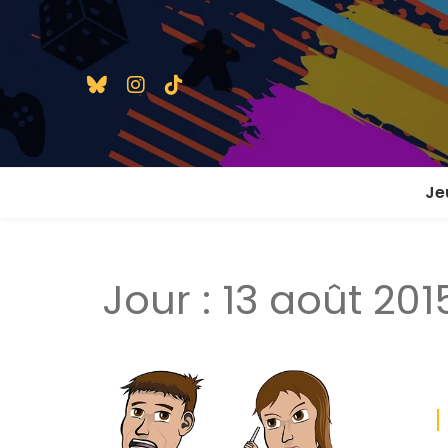
Je
1 j
Jour :
13 août 201
2 j
2 j
En
En