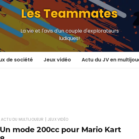
Les Teammates
La vie et l'avis d'un couple d'explorateurs
ludiques!
ux de société
Jeux vidéo
Actu du JV en multijou
oueur et plus
En coop’
oueurs
En versus
oueurs et plus
Local en écran partagé
 coop’
En ligne
|
ACTU DU MULTIJOUEUR
JEUX VIDÉO
Un mode 200cc pour Mario Kart
 versus
MMORPG
8