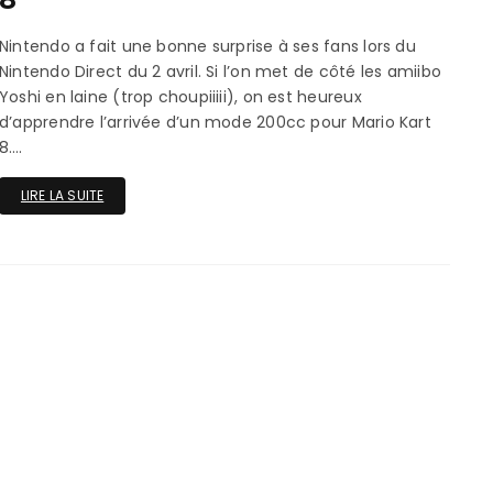
ux Access+
Par plateforme
PC
Nintendo a fait une bonne surprise à ses fans lors du
PS4
Nintendo Direct du 2 avril. Si l’on met de côté les amiibo
Yoshi en laine (trop choupiiiii), on est heureux
PS5
d’apprendre l’arrivée d’un mode 200cc pour Mario Kart
8….
Switch
LIRE LA SUITE
XBox O
XBox Se