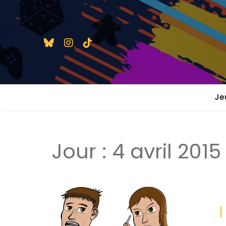
Je
1 j
Jour :
4 avril 2015
2 j
2 j
En
En