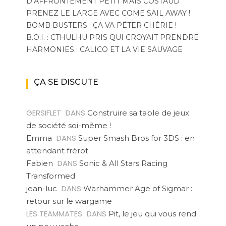
D’AFFRONTEMENT PETIT MAIS COSTAUD
PRENEZ LE LARGE AVEC COME SAIL AWAY !
BOMB BUSTERS : ÇA VA PÉTER CHÉRIE !
B.O.I. : CTHULHU PRIS QUI CROYAIT PRENDRE
HARMONIES : CALICO ET LA VIE SAUVAGE
ÇA SE DISCUTE
GERSIFLET
DANS
Construire sa table de jeux
de société soi-même !
DANS
Emma
Super Smash Bros for 3DS : en
attendant frérot
DANS
Fabien
Sonic & All Stars Racing
Transformed
DANS
jean-luc
Warhammer Age of Sigmar :
retour sur le wargame
LES TEAMMATES
DANS
Pit, le jeu qui vous rend