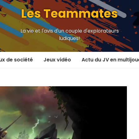
Les Teammates
La vie et l'avis d'un couple d'explorateurs
ludiques!
ux de société
Jeux vidéo
Actu du JV en multijou
oueur et plus
En coop’
oueurs
En versus
oueurs et plus
Local en écran partagé
 coop’
En ligne
 versus
MMORPG