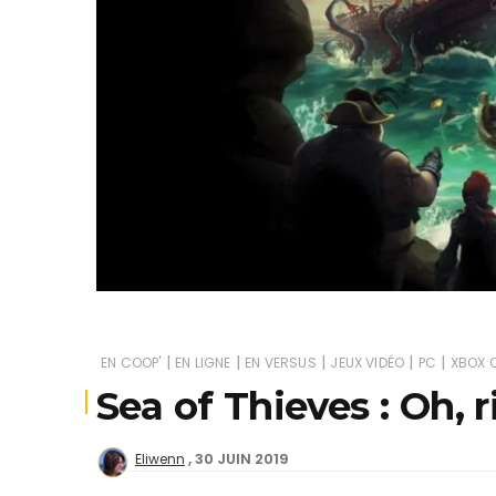
Je
|
|
|
|
|
EN COOP'
EN LIGNE
EN VERSUS
JEUX VIDÉO
PC
XBOX 
Sea of Thieves : Oh, 
30 JUIN 2019
Eliwenn