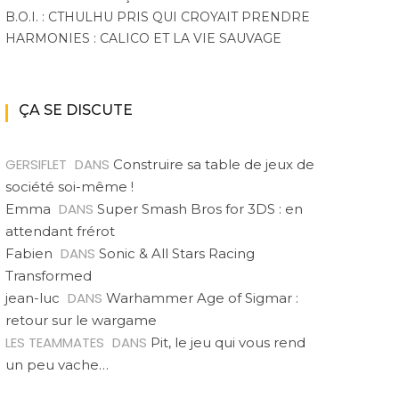
B.O.I. : CTHULHU PRIS QUI CROYAIT PRENDRE
HARMONIES : CALICO ET LA VIE SAUVAGE
ÇA SE DISCUTE
GERSIFLET
DANS
Construire sa table de jeux de
société soi-même !
DANS
Emma
Super Smash Bros for 3DS : en
attendant frérot
DANS
Fabien
Sonic & All Stars Racing
Transformed
DANS
jean-luc
Warhammer Age of Sigmar :
retour sur le wargame
LES TEAMMATES
DANS
Pit, le jeu qui vous rend
un peu vache…