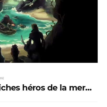
ux Access+
Par plateforme
PC
PS4
PS5
Switch
XBox O
XBox Se
ONE
riches héros de la mer…