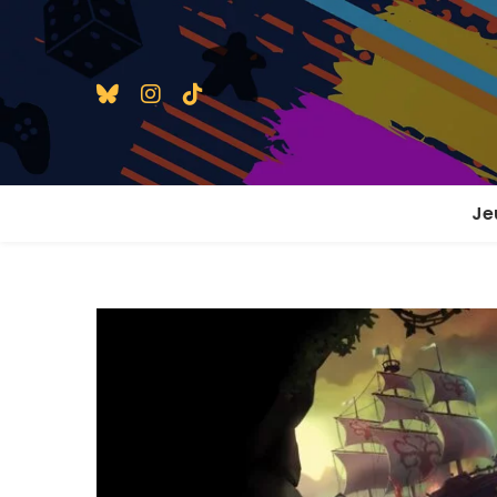
Je
1 j
2 j
2 j
En
En