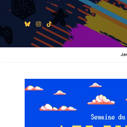
Je
1 j
2 j
2 j
En
En