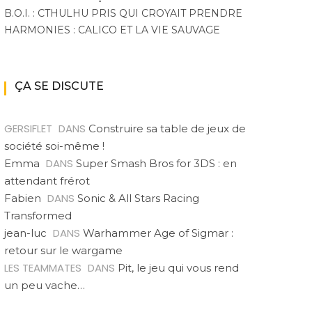
B.O.I. : CTHULHU PRIS QUI CROYAIT PRENDRE
HARMONIES : CALICO ET LA VIE SAUVAGE
ÇA SE DISCUTE
GERSIFLET
DANS
Construire sa table de jeux de
société soi-même !
DANS
Emma
Super Smash Bros for 3DS : en
attendant frérot
DANS
Fabien
Sonic & All Stars Racing
Transformed
DANS
jean-luc
Warhammer Age of Sigmar :
retour sur le wargame
LES TEAMMATES
DANS
Pit, le jeu qui vous rend
un peu vache…