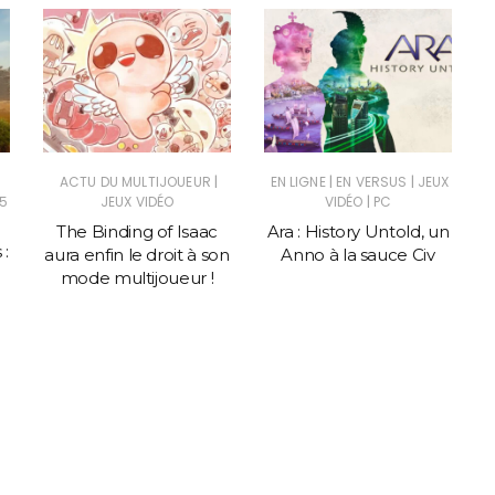
|
|
|
ACTU DU MULTIJOUEUR
EN LIGNE
EN VERSUS
JEUX
|
5
JEUX VIDÉO
VIDÉO
PC
The Binding of Isaac
Ara : History Untold, un
 :
aura enfin le droit à son
Anno à la sauce Civ
mode multijoueur !