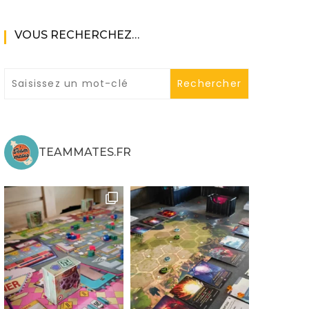
VOUS RECHERCHEZ…
ne
TEAMMATES.FR
ries X|S