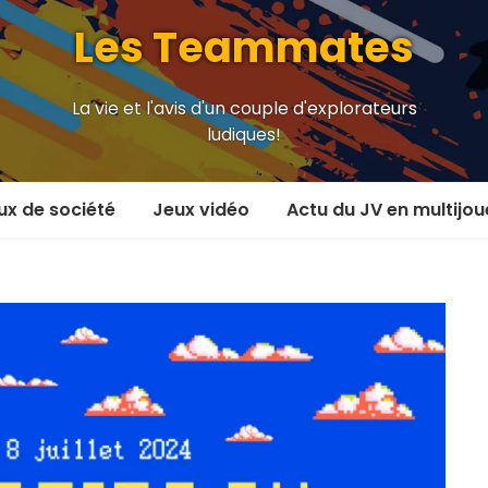
Les Teammates
La vie et l'avis d'un couple d'explorateurs
ludiques!
ux de société
Jeux vidéo
Actu du JV en multijou
oueur et plus
En coop’
oueurs
En versus
oueurs et plus
Local en écran partagé
 coop’
En ligne
 versus
MMORPG