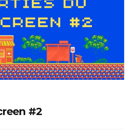
ux Access+
Par plateforme
PC
PS4
PS5
Switch
XBox O
XBox Se
screen #2