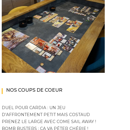
|
|
|
ACTU DU MULTIJOUEUR
A VENIR
EN COOP'
EN
ACTU 
|
|
|
JEUX VIDÉO
LIGNE
JEUX VIDÉO
PC
PS5
|
XBOX SERIES X|S
10 millions de ventes
The Bi
Monster Hunter Wilds :
pour Peak
aura enf
bêtes et beta
mode 
NOS COUPS DE COEUR
DUEL POUR CARDIA : UN JEU
D’AFFRONTEMENT PETIT MAIS COSTAUD
PRENEZ LE LARGE AVEC COME SAIL AWAY !
BOMB BUSTERS : ÇA VA PÉTER CHÉRIE !