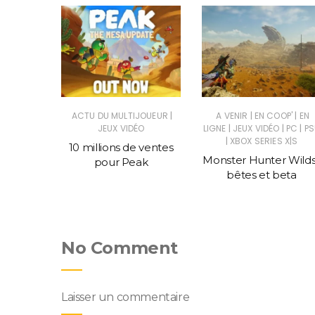
|
|
|
|
SUS
JEUX
ACTU DU MULTIJOUEUR
A VENIR
EN COOP'
EN
|
|
|
C
JEUX VIDÉO
LIGNE
JEUX VIDÉO
PC
PS
|
XBOX SERIES X|S
told, un
10 millions de ventes
Monster Hunter Wilds
ce Civ
pour Peak
bêtes et beta
No Comment
Laisser un commentaire