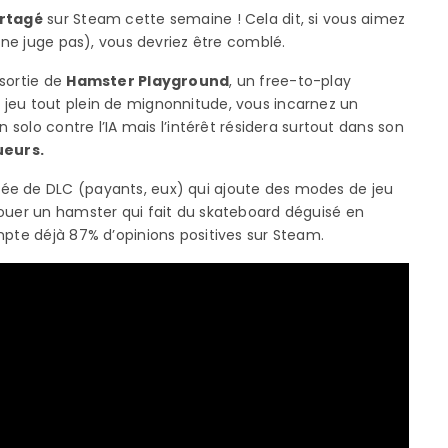
rtagé
sur Steam cette semaine ! Cela dit, si vous aimez
n ne juge pas), vous devriez être comblé.
sortie de
Hamster Playground
, un free-to-play
jeu tout plein de mignonnitude, vous incarnez un
n solo contre l’IA mais l’intérêt résidera surtout dans son
ueurs.
ée de DLC (payants, eux) qui ajoute des modes de jeu
jouer un hamster qui fait du skateboard déguisé en
mpte déjà 87% d’opinions positives sur Steam.