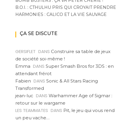
BOMB BUSTERS : ÇA VA PÉTER CHÉRIE !
B.O.I. : CTHULHU PRIS QUI CROYAIT PRENDRE
HARMONIES : CALICO ET LA VIE SAUVAGE
ÇA SE DISCUTE
GERSIFLET
DANS
Construire sa table de jeux
de société soi-même !
DANS
Emma
Super Smash Bros for 3DS : en
attendant frérot
DANS
Fabien
Sonic & All Stars Racing
Transformed
DANS
jean-luc
Warhammer Age of Sigmar :
retour sur le wargame
LES TEAMMATES
DANS
Pit, le jeu qui vous rend
un peu vache…