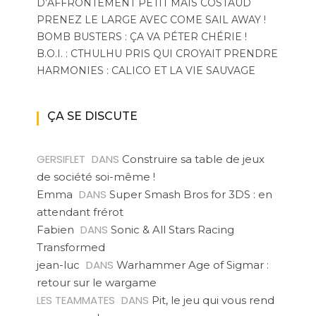
D’AFFRONTEMENT PETIT MAIS COSTAUD
PRENEZ LE LARGE AVEC COME SAIL AWAY !
BOMB BUSTERS : ÇA VA PÉTER CHÉRIE !
B.O.I. : CTHULHU PRIS QUI CROYAIT PRENDRE
HARMONIES : CALICO ET LA VIE SAUVAGE
ÇA SE DISCUTE
GERSIFLET
DANS
Construire sa table de jeux
de société soi-même !
DANS
Emma
Super Smash Bros for 3DS : en
attendant frérot
DANS
Fabien
Sonic & All Stars Racing
Transformed
DANS
jean-luc
Warhammer Age of Sigmar :
retour sur le wargame
LES TEAMMATES
DANS
Pit, le jeu qui vous rend