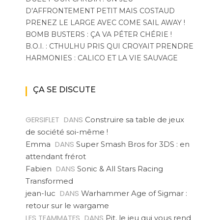
D’AFFRONTEMENT PETIT MAIS COSTAUD
PRENEZ LE LARGE AVEC COME SAIL AWAY !
BOMB BUSTERS : ÇA VA PÉTER CHÉRIE !
B.O.I. : CTHULHU PRIS QUI CROYAIT PRENDRE
HARMONIES : CALICO ET LA VIE SAUVAGE
ÇA SE DISCUTE
GERSIFLET
DANS
Construire sa table de jeux
de société soi-même !
DANS
Emma
Super Smash Bros for 3DS : en
attendant frérot
DANS
Fabien
Sonic & All Stars Racing
Transformed
DANS
jean-luc
Warhammer Age of Sigmar :
retour sur le wargame
LES TEAMMATES
DANS
Pit, le jeu qui vous rend