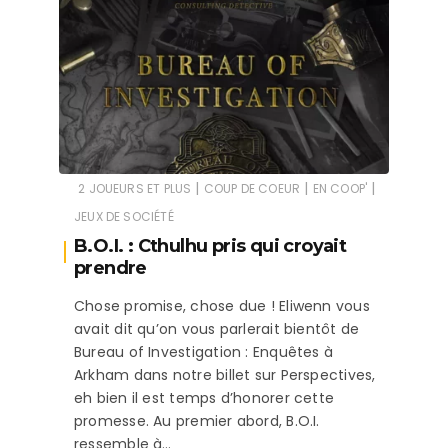
|
|
|
2 JOUEURS ET PLUS
COUP DE COEUR
EN COOP'
JEUX DE SOCIÉTÉ
B.O.I. : Cthulhu pris qui croyait
prendre
Chose promise, chose due ! Eliwenn vous
avait dit qu’on vous parlerait bientôt de
Bureau of Investigation : Enquêtes à
Arkham dans notre billet sur Perspectives,
eh bien il est temps d’honorer cette
promesse. Au premier abord, B.O.I.
ressemble à…