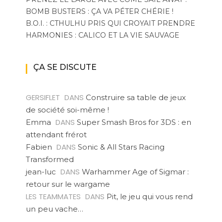
BOMB BUSTERS : ÇA VA PÉTER CHÉRIE !
B.O.I. : CTHULHU PRIS QUI CROYAIT PRENDRE
HARMONIES : CALICO ET LA VIE SAUVAGE
ÇA SE DISCUTE
GERSIFLET
DANS
Construire sa table de jeux
de société soi-même !
DANS
Emma
Super Smash Bros for 3DS : en
attendant frérot
DANS
Fabien
Sonic & All Stars Racing
Transformed
DANS
jean-luc
Warhammer Age of Sigmar :
retour sur le wargame
LES TEAMMATES
DANS
Pit, le jeu qui vous rend
un peu vache…