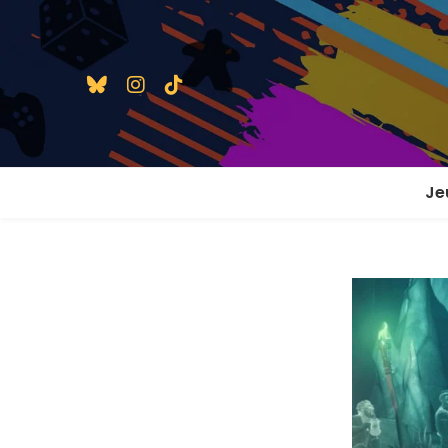
Je
1 j
2 j
2 j
En
En