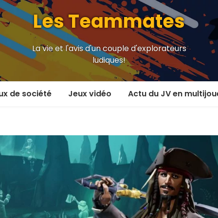
Les Teammates
La vie et l'avis d'un couple d'explorateurs
ludiques!
ux de société
Jeux vidéo
Actu du JV en multijou
oueur et plus
En coop’
oueurs
En versus
oueurs et plus
Local en écran partagé
 coop’
En ligne
 versus
MMORPG