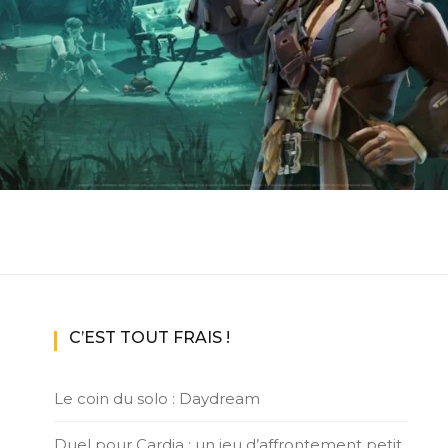
ux Access+
Par plateforme
PC
PS4
PS5
Switch
XBox O
XBox Se
C’EST TOUT FRAIS !
Le coin du solo : Daydream
Duel pour Cardia : un jeu d’affrontement petit