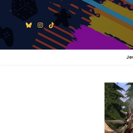
Je
1 j
2 j
2 j
En
En