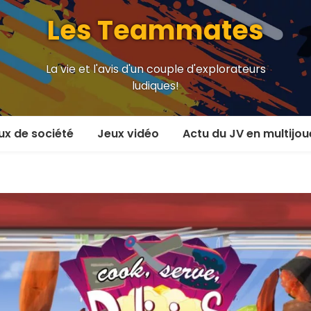
Les Teammates
La vie et l'avis d'un couple d'explorateurs
ludiques!
ux de société
Jeux vidéo
Actu du JV en multijou
oueur et plus
En coop’
oueurs
En versus
oueurs et plus
Local en écran partagé
 coop’
En ligne
 versus
MMORPG