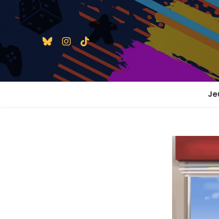
Je
1 j
2 j
2 j
En
En