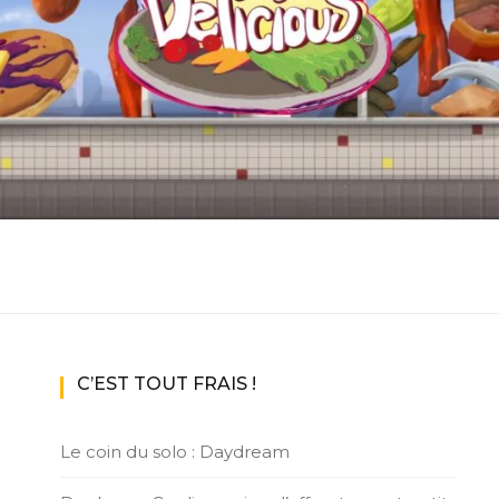
ux Access+
Par plateforme
PC
PS4
PS5
Switch
XBox O
XBox Se
C’EST TOUT FRAIS !
Le coin du solo : Daydream