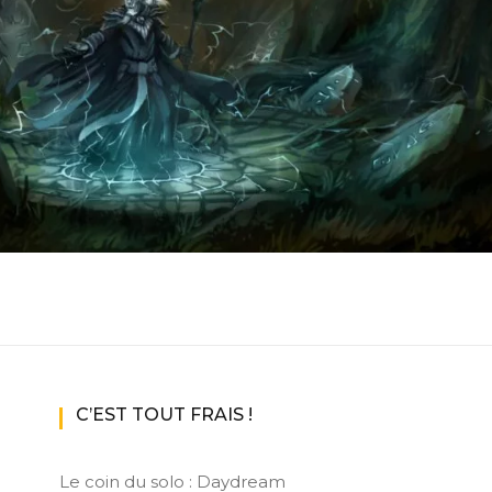
ux Access+
Par plateforme
PC
PS4
PS5
Switch
XBox O
XBox Se
C’EST TOUT FRAIS !
Le coin du solo : Daydream