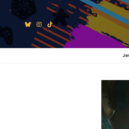
Je
1 j
2 j
2 j
En
En