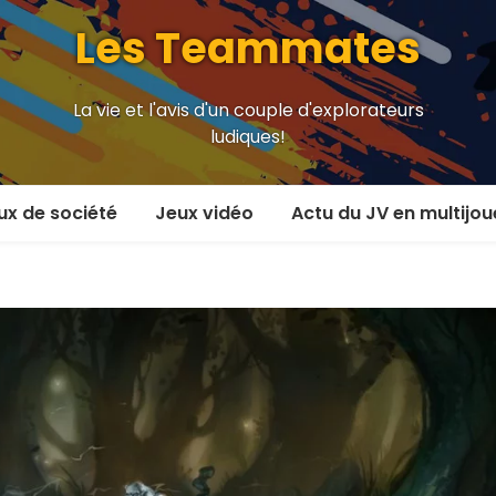
Les Teammates
La vie et l'avis d'un couple d'explorateurs
ludiques!
ux de société
Jeux vidéo
Actu du JV en multijou
oueur et plus
En coop’
oueurs
En versus
oueurs et plus
Local en écran partagé
 coop’
En ligne
 versus
MMORPG