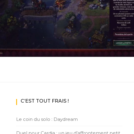
ux Access+
Par plateforme
PC
PS4
PS5
Switch
XBox O
XBox Se
C’EST TOUT FRAIS !
Le coin du solo : Daydream
Duel pour Cardia : un jeu d’affrontement petit