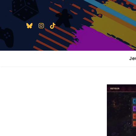
Je
1 j
2 j
2 j
En
En