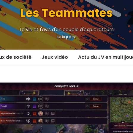
Les Teammates
La vie et l'avis d'un couple d'explorateurs
ludiques!
ux de société
Jeux vidéo
Actu du JV en multijou
oueur et plus
En coop’
oueurs
En versus
oueurs et plus
Local en écran partagé
 coop’
En ligne
 versus
MMORPG