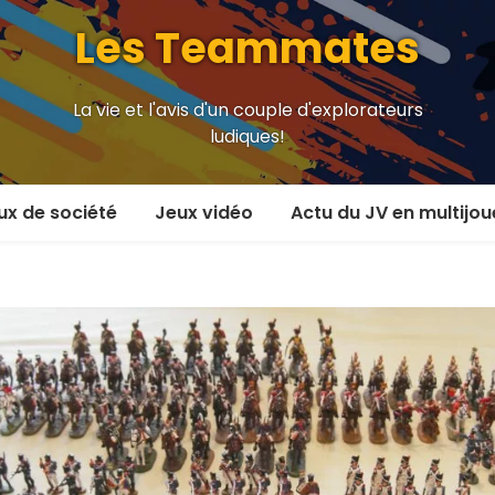
Les Teammates
La vie et l'avis d'un couple d'explorateurs
ludiques!
ux de société
Jeux vidéo
Actu du JV en multijou
oueur et plus
En coop’
oueurs
En versus
oueurs et plus
Local en écran partagé
 coop’
En ligne
 versus
MMORPG