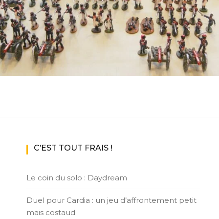
ux Access+
Par plateforme
PC
PS4
PS5
Switch
XBox O
XBox Se
C’EST TOUT FRAIS !
Le coin du solo : Daydream
Duel pour Cardia : un jeu d’affrontement petit
mais costaud