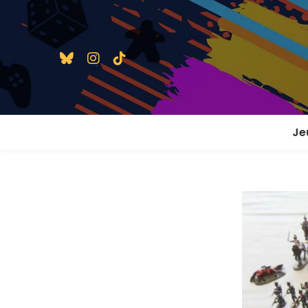
Je
1 j
2 j
2 j
En
En