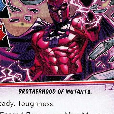
ux Access+
Par plateforme
PC
PS4
PS5
Switch
XBox O
XBox Se