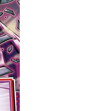
ne
ries X|S