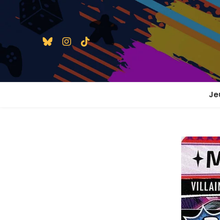
Je
1 j
2 j
2 j
En
En