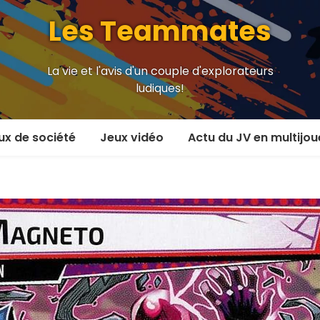
Les Teammates
La vie et l'avis d'un couple d'explorateurs
ludiques!
ux de société
Jeux vidéo
Actu du JV en multijou
oueur et plus
En coop’
oueurs
En versus
oueurs et plus
Local en écran partagé
 coop’
En ligne
 versus
MMORPG