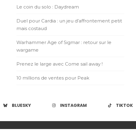
Le coin du solo : Daydream
Duel pour Cardia : un jeu d’affrontement petit
mais costaud
Warhammer Age of Sigmar : retour sur le
wargame
Prenez le large avec Come sail away !
10 millions de ventes pour Peak
BLUESKY
INSTAGRAM
TIKTOK
Copyright. Les Teammates | Wishful Blog by
Wishfulthemes