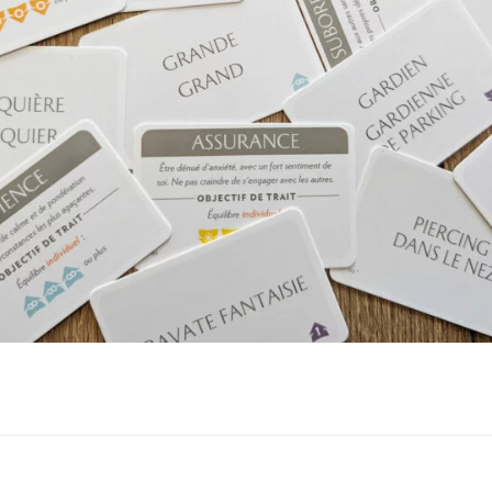
ux Access+
Par plateforme
PC
PS4
PS5
Switch
XBox O
XBox Se