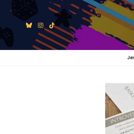
Je
1 j
2 j
2 j
En
En