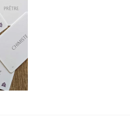
ne
ries X|S