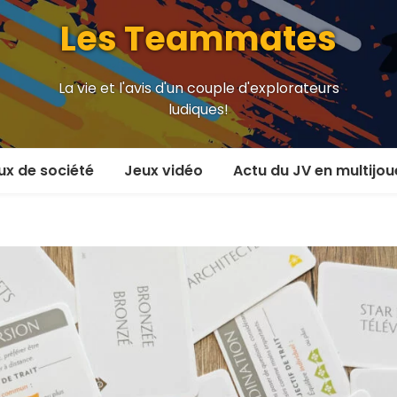
Les Teammates
La vie et l'avis d'un couple d'explorateurs
ludiques!
ux de société
Jeux vidéo
Actu du JV en multijou
oueur et plus
En coop’
oueurs
En versus
oueurs et plus
Local en écran partagé
 coop’
En ligne
 versus
MMORPG