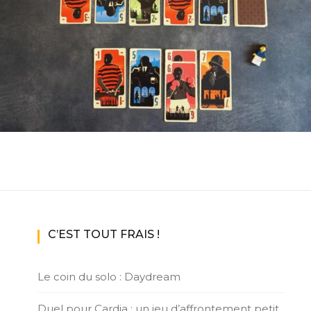
ux Access+
Par plateforme
PC
PS4
PS5
Switch
XBox O
XBox Se
C’EST TOUT FRAIS !
Le coin du solo : Daydream
Duel pour Cardia : un jeu d’affrontement petit