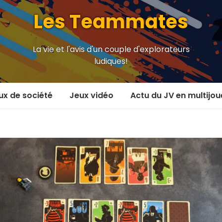
Les Teammates
La vie et l'avis d'un couple d'explorateurs
ludiques!
ux de société
Jeux vidéo
Actu du JV en multijou
oueur et plus
En coop’
oueurs
En versus
oueurs et plus
Local en écran partagé
 coop’
En ligne
 versus
MMORPG