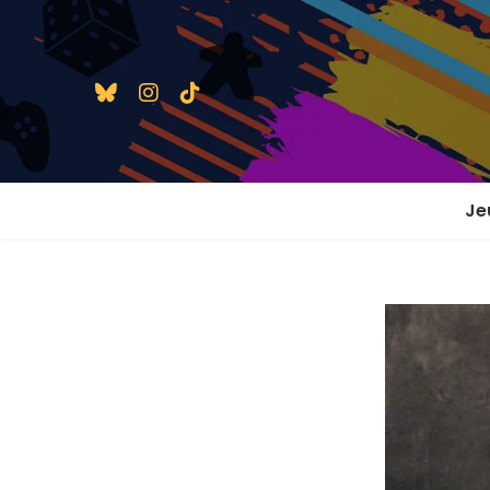
Je
1 j
2 j
2 j
En
En