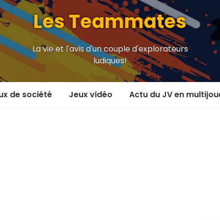
Les Teammates
La vie et l'avis d'un couple d'explorateurs
ludiques!
ux de société
Jeux vidéo
Actu du JV en multijou
oueur et plus
En coop’
oueurs
En versus
oueurs et plus
Local en écran partagé
 coop’
En ligne
 versus
MMORPG