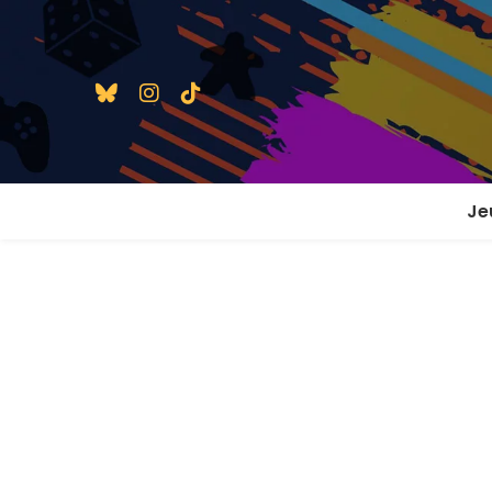
Je
1 j
2 j
2 j
En
En