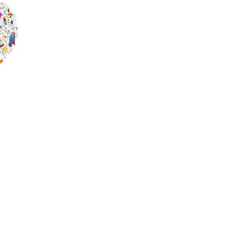
ne
ries X|S