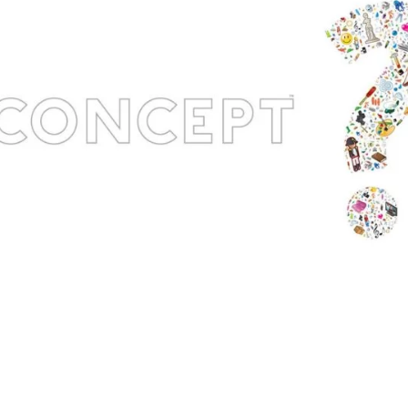
ux Access+
Par plateforme
PC
PS4
PS5
Switch
XBox O
XBox Se