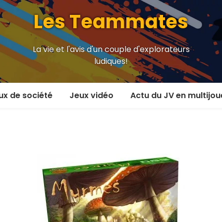
Les Teammates
La vie et l'avis d'un couple d'explorateurs
ludiques!
ux de société
Jeux vidéo
Actu du JV en multijou
oueur et plus
En coop’
oueurs
En versus
oueurs et plus
Local en écran partagé
 coop’
En ligne
 versus
MMORPG