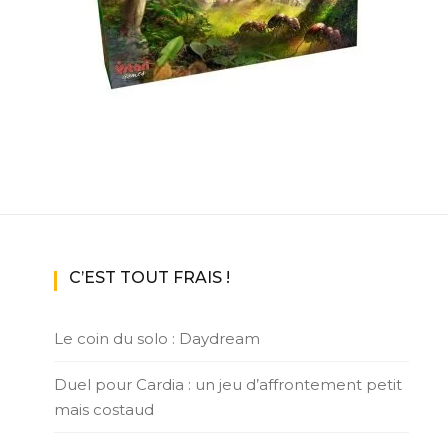
ux Access+
Par plateforme
PC
PS4
PS5
Switch
XBox O
XBox Se
C’EST TOUT FRAIS !
Le coin du solo : Daydream
Duel pour Cardia : un jeu d’affrontement petit
mais costaud