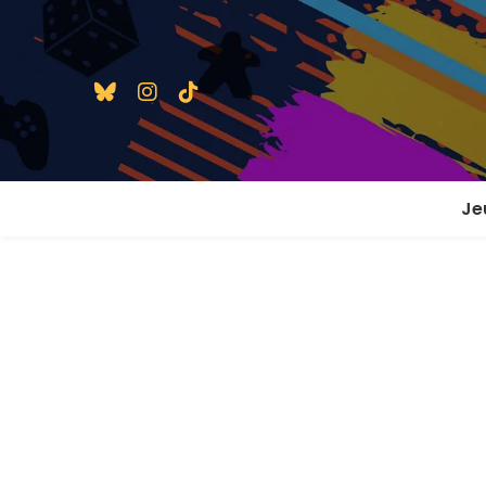
Je
1 j
2 j
2 j
En
En